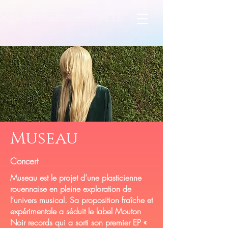
FESTIVAL
LES PREMIERS JOURS D'ÉTÉ
Museau
Concert
Museau est le projet d’une plasticienne
rouennaise en pleine exploration de
l’univers musical. Sa proposition fraîche et
expérimentale a séduit le label Mouton
Noir records qui a sorti son premier EP «