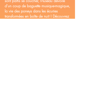
sont partis se coucher, Museau dévoile
d’un coup de baguette musique-magique,
la vie des poneys dans les écuries
transformées en boîte de nuit ! Découvrez
cette vidéo chevaline, hypnotique et
humoristique :
Concert le Samedi soir en plein air
"Cour carrée"
Mentions légales et politique de confidentialité