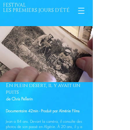
FESTIVAL
LES PREMIERS JOURS D'ÉTÉ
En plein désert, il y avait un
puits
de Chris Pellerin
Documentaire 42min - Produit par Almérie Films
Jean a 84 ans. Devant la caméra, il consulte des
photos de son passé en Algérie. À 20 ans, il y a