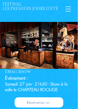
FESTIVAL
LES PREMIERS JOURS D'ÉTÉ
Drag Show
Évènement :
Samedi 27 juin - 21h30 - Show à la
salle le CHAPITEAU ROOUGE
Réservation ici